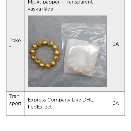
Mjukt papper + Transparent
väska+låda
Pake
JA
t:
Tran
Express Company Like DHL,
sport
JA
FedEx..ect
: