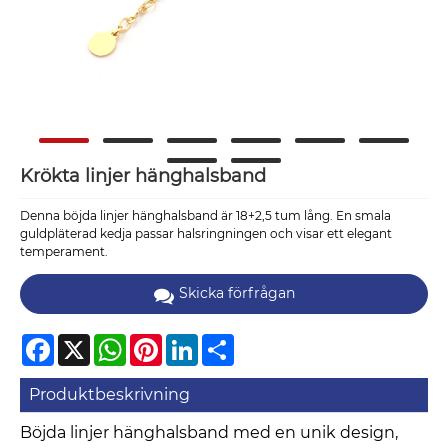
Krökta linjer hänghalsband
Denna böjda linjer hänghalsband är 18+2,5 tum lång. En smala
guldpläterad kedja passar halsringningen och visar ett elegant
temperament.
Skicka förfrågan
Facebook
X
WhatsApp
Pinterest
LinkedIn
Share
Produktbeskrivning
Böjda linjer hänghalsband med en unik design,