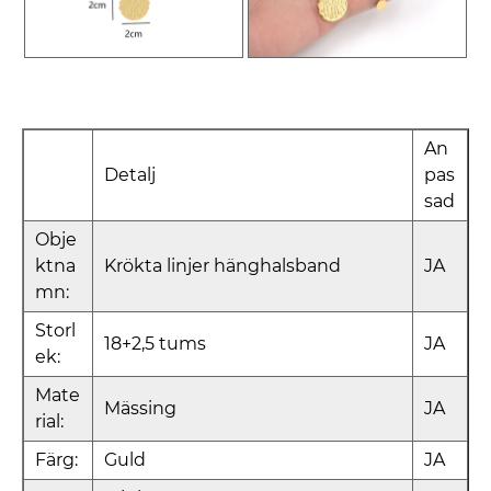
An
Detalj
pas
sad
Obje
ktna
Krökta linjer hänghalsband
JA
mn:
Storl
18+2,5 tums
JA
ek:
Mate
Mässing
JA
rial:
Färg:
Guld
JA