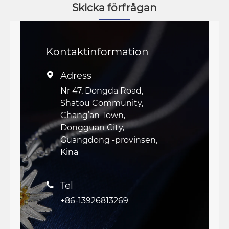
Skicka förfrågan
Kontaktinformation
Adress

Nr 47, Dongda Road,
Shatou Community,
Chang’an Town,
Dongguan City,
Guangdong -provinsen,
Kina
Tel

+86-13926813269