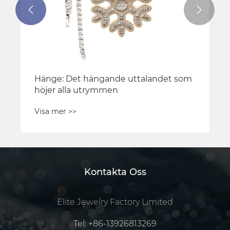


Hänge: Det hängande uttalandet som
höjer alla utrymmen
Visa mer >>
Kontakta Oss
Elite Jewelry Factory Limited
Tel:
+86-13926813269